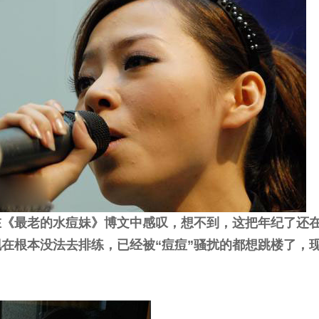
在《最老的水痘妹》博文中感叹，想不到，这把年纪了还
现在根本没法去排练，已经被“痘痘”骚扰的都想跳楼了，
！