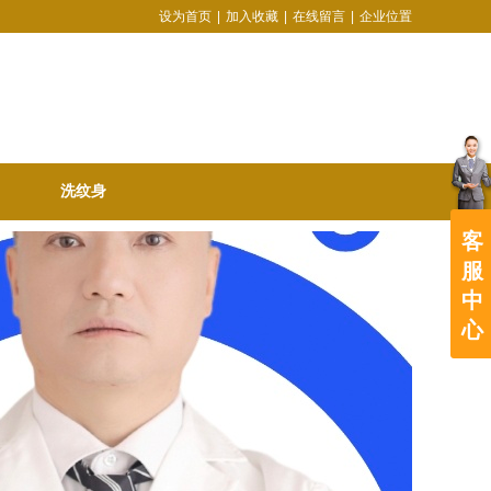
设为首页
|
加入收藏
|
在线留言
|
企业位置
洗纹身
客
服
中
心