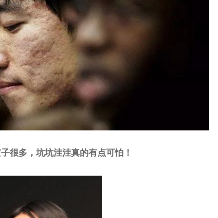
痘子很多，坑坑洼洼真的有点可怕！