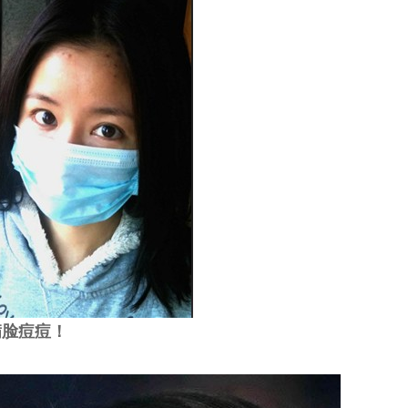
满脸痘痘！