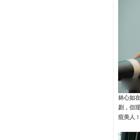
林心如
剧，但
痘美人