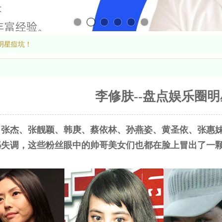
明星痘坑！
李修肤--盘点娱乐圈
张杰、张靓颖、韩庚、蔡依林、孙燕姿、黄圣依、张惠妹、
泌失调，这些粉丝眼中的帅哥美女们也都在脸上冒出了一