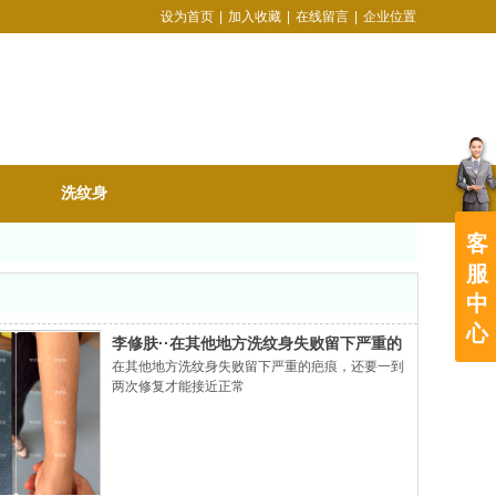
设为首页
|
加入收藏
|
在线留言
|
企业位置
洗纹身
客
服
中
心
李修肤··在其他地方洗纹身失败留下严重的
在其他地方洗纹身失败留下严重的疤痕，还要一到
疤痕
两次修复才能接近正常