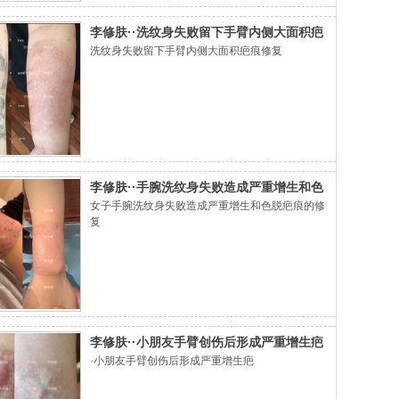
李修肤··洗纹身失败留下手臂内侧大面积疤
洗纹身失败留下手臂内侧大面积疤痕修复
痕修复
李修肤··手腕洗纹身失败造成严重增生和色
女子手腕洗纹身失败造成严重增生和色脱疤痕的修
脱疤痕的修复
复
李修肤··小朋友手臂创伤后形成严重增生疤
·小朋友手臂创伤后形成严重增生疤
痕