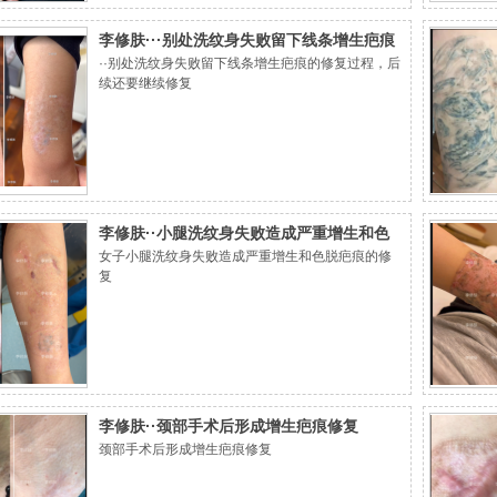
李修肤···别处洗纹身失败留下线条增生疤痕
··别处洗纹身失败留下线条增生疤痕的修复过程，后
的修复过程
续还要继续修复
李修肤··小腿洗纹身失败造成严重增生和色
女子小腿洗纹身失败造成严重增生和色脱疤痕的修
脱疤痕的修复
复
李修肤··颈部手术后形成增生疤痕修复
颈部手术后形成增生疤痕修复